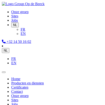
Onze groep
Sites
Jobs
NL
FR
EN
+32 14 50 16 02
NL
FR
EN
Home
Producten en diensten
Certificaten
Contact
Onze groep
Sites
Jobs